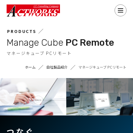
ACTWORKS(ア
Menu
ク
ト
PRODUCTS
ワ
ー
Manage Cube
PC Remote
ク
マネージキューブ PCリモート
ス)
ホーム
自社製品紹介
マネージキューブ PCリモート
つなぐ