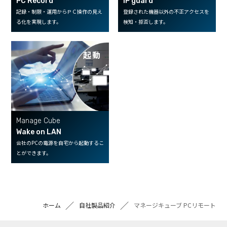
PC Record
IP guard
記録・制限・運用からＰＣ操作の見え
登録された機器以外の不正アクセスを
る化を実現します。
検知・拒否します。
起動
Manage Cube
Wake on LAN
会社のPCの電源を自宅から起動するこ
とができます。
ホーム
自社製品紹介
マネージキューブ PCリモート